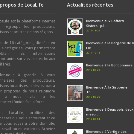
 propos de LocaLife
Actualités récentes
caLife est la plateforme internet
Bienvenue aux Goffard
Sisters : pâ...
i regroupe les producteurs,
2017-11-29
tisans et artistes de nos régions.
us de 16 catégories, divisées en
Bienvenue à la Bergerie de l
us-catégories, vous permettront
Lie...
2017-10-18
obtenir les informations
portantes sur vos acteurs locaux
éférés.
Bienvenue à la Bonbonnière..
2017-09-29
dez-nous à grandir. Si vous
nnaissez des producteurs,
tisans ou artistes, n'hésitez pas à
Bienvenue Ã la Siroperie
ur proposer de nous rejoindre
Th...
u à nous inviter à les
2017-09-29
tacter.L'union fait la force!
Bienvenue à Deux pois, deux
ec LocaLife, profitez des
mesur...
chesses qui vous entourent et ce
2017-09-01
e vous soyez à votre domicile,
 travail ou en vacances. Achetez
Bienvenue à Vertige des