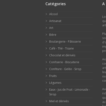
Catégories
A
Alcool
Lo
Artisanat
qu
ar
Art
Pl
Bière
so
Boulangerie - Pâtisserie
d'
im
Café - Thé - Tisane
pr
Chocolat et dérivés
Ai
Confiserie - Biscuiterie
co
ar
Confiture - Gelée - Sirop
le
Fruits
o
con
Légumes
Av
Eaux - Jus de Fruit - Limonade -
ri
Sirop
qu
Miel et dérivés
au