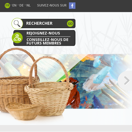
-
-
-
FR
EN
DE
NL
SUIVEZ-NOUS SUR
REJOIGNEZ-NOUS
CONSEILLEZ-NOUS DE
FUTURS MEMBRES