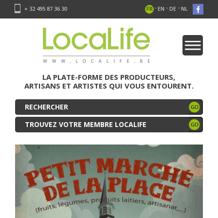
-
-
-
+ 32 495 87 36 30
FR
EN
DE
NL
LA PLATE-FORME DES PRODUCTEURS,
ARTISANS ET ARTISTES QUI VOUS ENTOURENT.
TROUVEZ VOTRE MEMBRE LOCALIFE