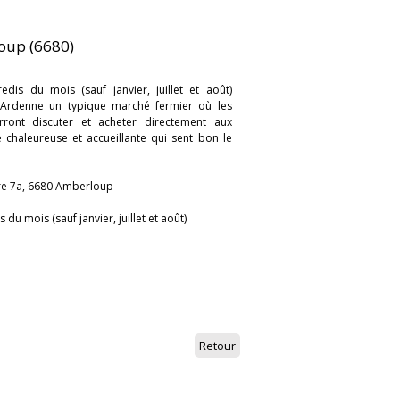
oup (6680)
is du mois (sauf janvier, juillet et août)
 d'Ardenne un typique marché fermier où les
rront discuter et acheter directement aux
chaleureuse et accueillante qui sent bon le
are 7a, 6680 Amberloup
du mois (sauf janvier, juillet et août)
Retour