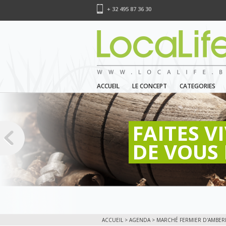
+ 32 495 87 36 30
ACCUEIL
LE CONCEPT
CATEGORIES
FAITES V
DE VOUS 
ACCUEIL
>
AGENDA
> MARCHÉ FERMIER D'AMBERL