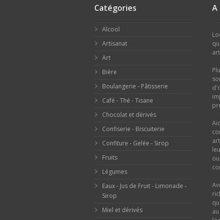
Catégories
A
Alcool
Lo
Artisanat
qu
ar
Art
Pl
Bière
so
Boulangerie - Pâtisserie
d'
im
Café - Thé - Tisane
pr
Chocolat et dérivés
Ai
Confiserie - Biscuiterie
co
ar
Confiture - Gelée - Sirop
le
Fruits
o
con
Légumes
Av
Eaux - Jus de Fruit - Limonade -
ri
Sirop
qu
Miel et dérivés
au