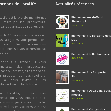
 propos de LocaLife
Actualités récentes
caLife est la plateforme internet
Bienvenue aux Goffard
Sisters : pâ...
i regroupe les producteurs,
2017-11-29
tisans et artistes de nos régions.
us de 16 catégories, divisées en
Bienvenue à la Bergerie de l
us-catégories, vous permettront
Lie...
2017-10-18
obtenir les informations
portantes sur vos acteurs locaux
éférés.
Bienvenue à la Bonbonnière..
2017-09-29
dez-nous à grandir. Si vous
nnaissez des producteurs,
tisans ou artistes, n'hésitez pas à
Bienvenue Ã la Siroperie
ur proposer de nous rejoindre
Th...
u à nous inviter à les
2017-09-29
tacter.L'union fait la force!
Bienvenue à Deux pois, deux
ec LocaLife, profitez des
mesur...
chesses qui vous entourent et ce
2017-09-01
e vous soyez à votre domicile,
 travail ou en vacances. Achetez
Bienvenue à Vertige des