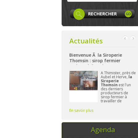
Actualités
ife est sur Facebook
Bienvenue Ã la Siroperie
Bienven
Thomsin : sirop fermier
: produ
artisanal de poires et pommes
et bio 
La page
Facebook
A Thimister, près de
de LocaLife
est
Aubel et Herve,
la
maintenant créée et
Siroperie
elle n'attend plus
Thomsin
est l'un
que vous. On y
des derniers
présentera les
producteurs de
membres, leurs
sirop fermier à
activités,...sans
travailler de
oublier le
manière
traditionnelle. 90%
ir plus
En savoir plus
En savoir
de poires, 10% de
pommes et du
temps, ce sont les
seuls ingrédi
Agenda