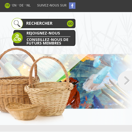
-
-
-
FR
EN
DE
NL
SUIVEZ-NOUS SUR
REJOIGNEZ-NOUS
CONSEILLEZ-NOUS DE
FUTURS MEMBRES