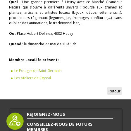
Quoi
: Une grande première à Heusy avec ce Marché Grandeur
Nature qui s'ouvre à différents univers : bourse aux graines et
plantes, artisans et artistes locaux (bijoux, décos, vêtements,...),
producteurs régionaux (légumes, jus, fromages, confitures,...)...sans
oublier des animations, le traditionnel bar,...
Ou
: Place Hubert Delhrez, 4802 Heusy
Quand
: le dimanche 22 mai de 10 à 17h
Membre LocaLife présent
:
Le Potager de Saint-Germain
Les Ateliers de Crystal
Retour
REJOIGNEZ-NOUS
CONSEILLEZ-NOUS DE FUTURS
MEMBRES