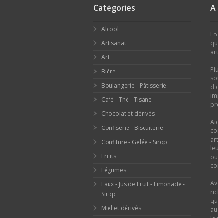
Catégories
A
Alcool
Lo
Artisanat
qu
ar
Art
Pl
Bière
so
Boulangerie - Pâtisserie
d'
im
Café - Thé - Tisane
pr
Chocolat et dérivés
Ai
Confiserie - Biscuiterie
co
ar
Confiture - Gelée - Sirop
le
Fruits
o
con
Légumes
Av
Eaux - Jus de Fruit - Limonade -
ri
Sirop
qu
Miel et dérivés
au