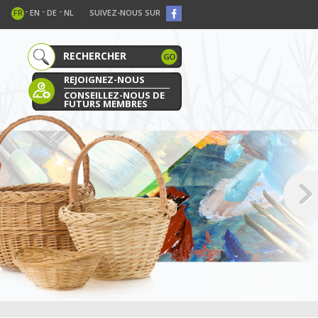
-
-
-
FR
EN
DE
NL
SUIVEZ-NOUS SUR
REJOIGNEZ-NOUS
CONSEILLEZ-NOUS DE
FUTURS MEMBRES