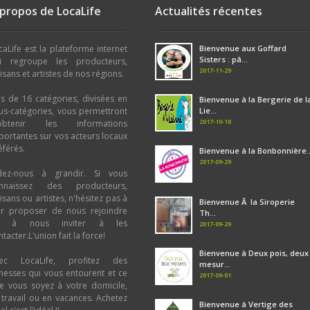
 propos de LocaLife
Actualités récentes
caLife est la plateforme internet
Bienvenue aux Goffard
Sisters : pâ...
i regroupe les producteurs,
2017-11-29
tisans et artistes de nos régions.
us de 16 catégories, divisées en
Bienvenue à la Bergerie de l
us-catégories, vous permettront
Lie...
2017-10-18
obtenir les informations
portantes sur vos acteurs locaux
éférés.
Bienvenue à la Bonbonnière..
2017-09-29
dez-nous à grandir. Si vous
nnaissez des producteurs,
tisans ou artistes, n'hésitez pas à
Bienvenue Ã la Siroperie
ur proposer de nous rejoindre
Th...
u à nous inviter à les
2017-09-29
tacter.L'union fait la force!
Bienvenue à Deux pois, deux
ec LocaLife, profitez des
mesur...
chesses qui vous entourent et ce
2017-09-01
e vous soyez à votre domicile,
 travail ou en vacances. Achetez
Bienvenue à Vertige des