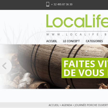
+ 32 495 87 36 30
ACCUEIL
LE CONCEPT
CATEGORIES
FAITES V
DE VOUS 
ACCUEIL
>
AGENDA
> JOURNÉE PORCHE OUVERT À