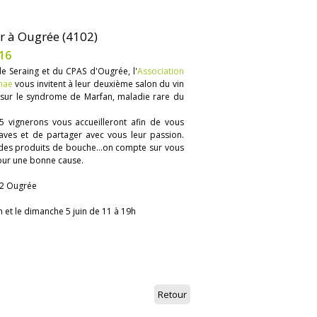
r à Ougrée (4102)
16
de Seraing et du CPAS d'Ougrée, l'
Association
nae
vous invitent à leur deuxième salon du vin
e sur le syndrome de Marfan, maladie rare du
5 vignerons vous accueilleront afin de vous
aves et de partager avec vous leur passion.
des produits de bouche...on compte sur vous
pour une bonne cause.
02 Ougrée
h et le dimanche 5 juin de 11 à 19h
Retour