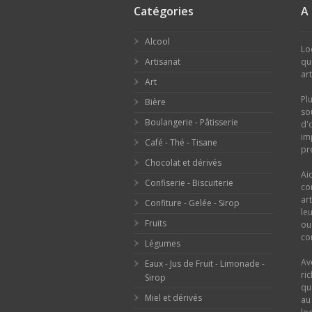
Catégories
A
Alcool
Lo
Artisanat
qu
ar
Art
Pl
Bière
so
Boulangerie - Pâtisserie
d'
im
Café - Thé - Tisane
pr
Chocolat et dérivés
Ai
Confiserie - Biscuiterie
co
ar
Confiture - Gelée - Sirop
le
Fruits
o
con
Légumes
Av
Eaux - Jus de Fruit - Limonade -
ri
Sirop
qu
Miel et dérivés
au