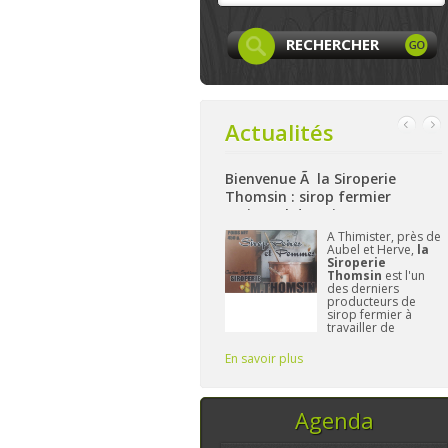
Actualités
Bienvenue Ã la Siroperie
Bienvenue à La Ferme de Harz
Thomsin : sirop fermier
: produits locaux, artisanaux
artisanal de poires et pommes
et bio à Aywaille
ook
A Thimister, près de
Nichée sur les
Aubel et Herve,
la
hauteurs d'Aywaille
e et
Siroperie
La Ferme de
s
Thomsin
est l'un
Harzé
propose dè
des derniers
à présent une bell
producteurs de
gamme de produit
sirop fermier à
alimentaires bio
travailler de
et/ou locaux.
manière
L'important pour
traditionnelle. 90%
Frédérique reste d
En savoir plus
En savoir plus
de poires, 10% de
vous fournir des p
pommes et du
temps, ce sont les
seuls ingrédi
Agenda