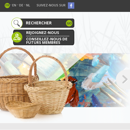
-
-
-
FR
EN
DE
NL
SUIVEZ-NOUS SUR
REJOIGNEZ-NOUS
CONSEILLEZ-NOUS DE
FUTURS MEMBRES