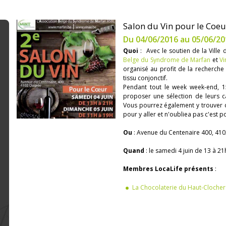
Salon du Vin pour le Coeu
Du 04/06/2016 au 05/06/20
Quoi
: Avec le soutien de la Ville 
Belge du Syndrome de Marfan
et
Vi
organisé au profit de la recherch
tissu conjonctif.
Pendant tout le week week-end, 1
proposer une sélection de leurs c
Vous pourrez également y trouver 
pour y aller et n'oubliea pas c'est 
Ou
: Avenue du Centenaire 400, 41
Quand
: le samedi 4 juin de 13 à 21
Membres LocaLife présents
:
La Chocolaterie du Haut-Clocher