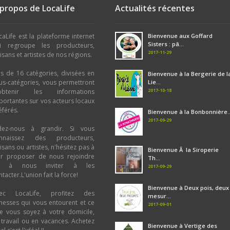
 propos de LocaLife
Actualités récentes
caLife est la plateforme internet
Bienvenue aux Goffard
Sisters : pâ...
i regroupe les producteurs,
2017-11-29
tisans et artistes de nos régions.
us de 16 catégories, divisées en
Bienvenue à la Bergerie de l
us-catégories, vous permettront
Lie...
2017-10-18
obtenir les informations
portantes sur vos acteurs locaux
éférés.
Bienvenue à la Bonbonnière..
2017-09-29
dez-nous à grandir. Si vous
nnaissez des producteurs,
tisans ou artistes, n'hésitez pas à
Bienvenue Ã la Siroperie
ur proposer de nous rejoindre
Th...
u à nous inviter à les
2017-09-29
tacter.L'union fait la force!
Bienvenue à Deux pois, deux
ec LocaLife, profitez des
mesur...
chesses qui vous entourent et ce
2017-09-01
e vous soyez à votre domicile,
 travail ou en vacances. Achetez
Bienvenue à Vertige des