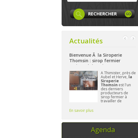
Actualités
 sur Facebook
Bienvenue Ã la Siroperie
Bienvenue à L
Thomsin : sirop fermier
: produits loc
artisanal de poires et pommes
et bio à Aywail
La page
Facebook
A Thimister, près de
de LocaLife
est
Aubel et Herve,
la
maintenant créée et
Siroperie
elle n'attend plus
Thomsin
est l'un
que vous. On y
des derniers
présentera les
producteurs de
membres, leurs
sirop fermier à
activités,...sans
travailler de
oublier le
manière
traditionnelle. 90%
En savoir plus
En savoir plus
de poires, 10% de
pommes et du
temps, ce sont les
seuls ingrédi
Agenda