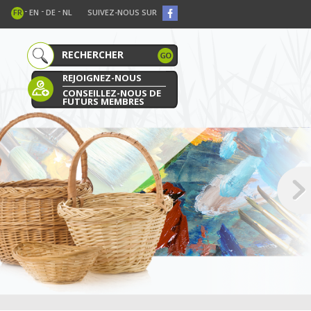
-
-
-
FR
EN
DE
NL
SUIVEZ-NOUS SUR
REJOIGNEZ-NOUS
CONSEILLEZ-NOUS DE
FUTURS MEMBRES