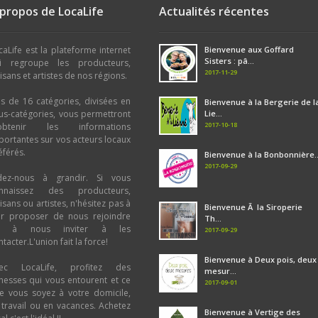
 propos de LocaLife
Actualités récentes
caLife est la plateforme internet
Bienvenue aux Goffard
Sisters : pâ...
i regroupe les producteurs,
2017-11-29
tisans et artistes de nos régions.
us de 16 catégories, divisées en
Bienvenue à la Bergerie de l
us-catégories, vous permettront
Lie...
2017-10-18
obtenir les informations
portantes sur vos acteurs locaux
éférés.
Bienvenue à la Bonbonnière..
2017-09-29
dez-nous à grandir. Si vous
nnaissez des producteurs,
tisans ou artistes, n'hésitez pas à
Bienvenue Ã la Siroperie
ur proposer de nous rejoindre
Th...
u à nous inviter à les
2017-09-29
tacter.L'union fait la force!
Bienvenue à Deux pois, deux
ec LocaLife, profitez des
mesur...
chesses qui vous entourent et ce
2017-09-01
e vous soyez à votre domicile,
 travail ou en vacances. Achetez
Bienvenue à Vertige des