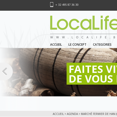
+ 32 495 87 36 30
ACCUEIL
LE CONCEPT
CATEGORIES
FAITES V
DE VOUS 
ACCUEIL
>
AGENDA
> MARCHÉ FERMIER DE HAN (