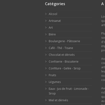
Catégories
A
Alcool
Lo
Artisanat
qu
ar
Art
Pl
Bière
so
Boulangerie - Pâtisserie
d'
im
Café - Thé - Tisane
pr
Chocolat et dérivés
Ai
Confiserie - Biscuiterie
co
ar
Confiture - Gelée - Sirop
le
Fruits
o
con
Légumes
Av
Eaux - Jus de Fruit - Limonade -
ri
Sirop
qu
Miel et dérivés
au