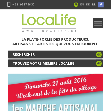
-
-
-
+ 32 495 87 36 30
FR
EN
DE
NL
LA PLATE-FORME DES PRODUCTEURS,
ARTISANS ET ARTISTES QUI VOUS ENTOURENT.
TROUVEZ VOTRE MEMBRE LOCALIFE