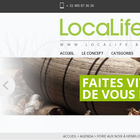
+ 32 495 87 36 30
ACCUEIL
LE CONCEPT
CATEGORIES
FAITES V
DE VOUS 
ACCUEIL
>
AGENDA
> FOIRE AUX NOIX À HENRI-C