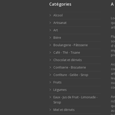
Catégories
A
Alcool
Lo
Artisanat
qu
ar
Art
Pl
Bière
so
Boulangerie - Pâtisserie
d'
im
Café - Thé - Tisane
pr
Chocolat et dérivés
Ai
Confiserie - Biscuiterie
co
ar
Confiture - Gelée - Sirop
le
Fruits
o
con
Légumes
Av
Eaux - Jus de Fruit - Limonade -
ri
Sirop
qu
Miel et dérivés
au