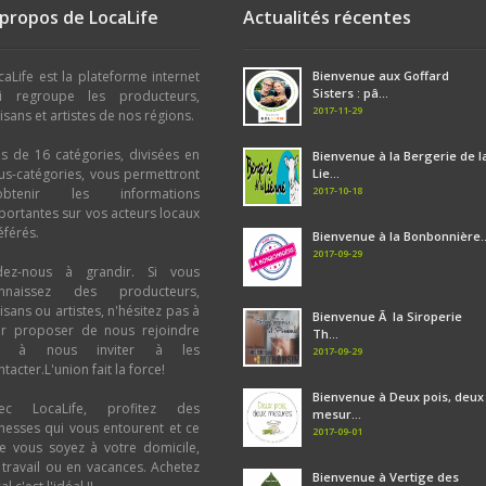
 propos de LocaLife
Actualités récentes
caLife est la plateforme internet
Bienvenue aux Goffard
Sisters : pâ...
i regroupe les producteurs,
2017-11-29
tisans et artistes de nos régions.
us de 16 catégories, divisées en
Bienvenue à la Bergerie de l
us-catégories, vous permettront
Lie...
2017-10-18
obtenir les informations
portantes sur vos acteurs locaux
éférés.
Bienvenue à la Bonbonnière..
2017-09-29
dez-nous à grandir. Si vous
nnaissez des producteurs,
tisans ou artistes, n'hésitez pas à
Bienvenue Ã la Siroperie
ur proposer de nous rejoindre
Th...
u à nous inviter à les
2017-09-29
tacter.L'union fait la force!
Bienvenue à Deux pois, deux
ec LocaLife, profitez des
mesur...
chesses qui vous entourent et ce
2017-09-01
e vous soyez à votre domicile,
 travail ou en vacances. Achetez
Bienvenue à Vertige des