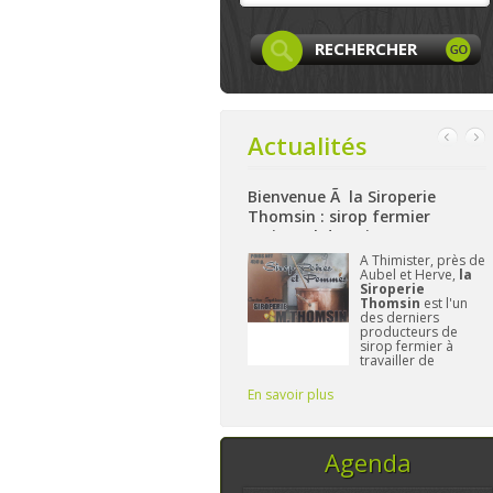
Actualités
 Facebook
Bienvenue Ã la Siroperie
Bienvenue à La Fe
Thomsin : sirop fermier
: produits locaux,
artisanal de poires et pommes
et bio à Aywaille
 page
Facebook
A Thimister, près de
Niché
 LocaLife
est
Aubel et Herve,
la
haute
intenant créée et
Siroperie
La F
le n'attend plus
Thomsin
est l'un
Har
e vous. On y
des derniers
à pré
ésentera les
producteurs de
gamm
mbres, leurs
sirop fermier à
alime
ivités,...sans
travailler de
et/ou
blier le
manière
L'im
traditionnelle. 90%
Fréd
En savoir plus
En savoir plus
de poires, 10% de
vous 
pommes et du
temps, ce sont les
seuls ingrédi
Agenda