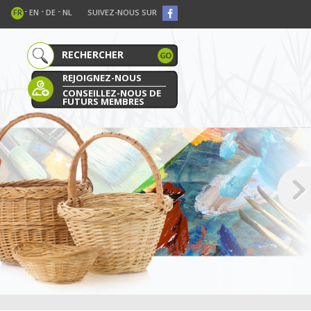
-
-
-
FR
EN
DE
NL
SUIVEZ-NOUS SUR
REJOIGNEZ-NOUS
CONSEILLEZ-NOUS DE
FUTURS MEMBRES