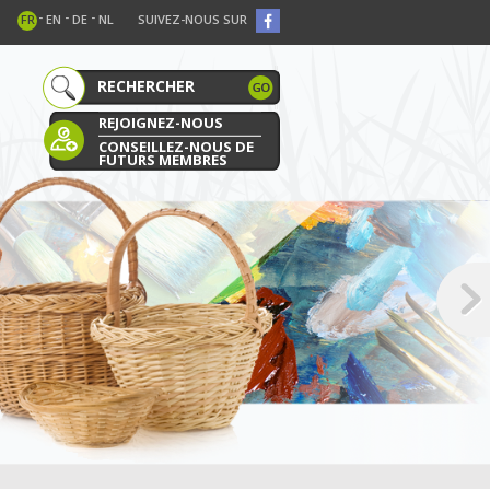
-
-
-
FR
EN
DE
NL
SUIVEZ-NOUS SUR
REJOIGNEZ-NOUS
CONSEILLEZ-NOUS DE
FUTURS MEMBRES