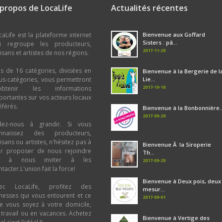
 propos de LocaLife
Actualités récentes
caLife est la plateforme internet
Bienvenue aux Goffard
Sisters : pâ...
i regroupe les producteurs,
2017-11-29
tisans et artistes de nos régions.
us de 16 catégories, divisées en
Bienvenue à la Bergerie de l
us-catégories, vous permettront
Lie...
2017-10-18
obtenir les informations
portantes sur vos acteurs locaux
éférés.
Bienvenue à la Bonbonnière..
2017-09-29
dez-nous à grandir. Si vous
nnaissez des producteurs,
tisans ou artistes, n'hésitez pas à
Bienvenue Ã la Siroperie
ur proposer de nous rejoindre
Th...
u à nous inviter à les
2017-09-29
tacter.L'union fait la force!
Bienvenue à Deux pois, deux
ec LocaLife, profitez des
mesur...
chesses qui vous entourent et ce
2017-09-01
e vous soyez à votre domicile,
 travail ou en vacances. Achetez
Bienvenue à Vertige des