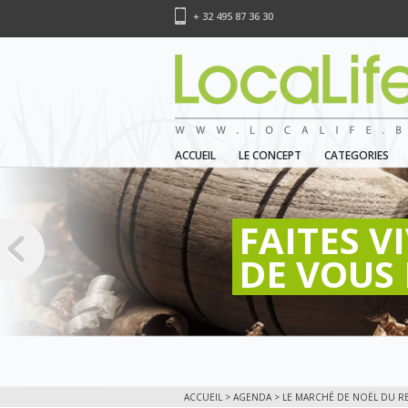
+ 32 495 87 36 30
ACCUEIL
LE CONCEPT
CATEGORIES
FAITES V
DE VOUS 
ACCUEIL
>
AGENDA
> LE MARCHÉ DE NOËL DU RE-