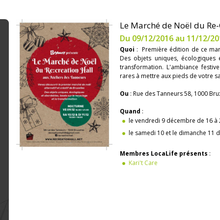
Le Marché de Noël du Re-C
Du 09/12/2016 au 11/12/20
Quoi
: Première édition de ce march
Des objets uniques, écologiques 
transformation. L'ambiance festive
rares à mettre aux pieds de votre s
Ou
: Rue des Tanneurs 58, 1000 Bru
Quand
:
le vendredi 9 décembre de 16 à
le samedi 10 et le dimanche 11 d
Membres LocaLife présents
:
Kari't Care