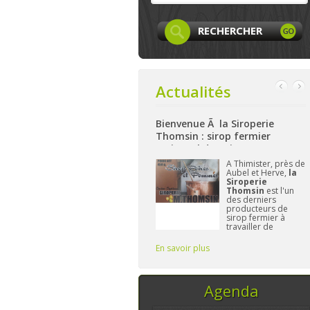
Actualités
 sur Facebook
Bienvenue Ã la Siroperie
Bienvenue à L
Thomsin : sirop fermier
: produits loc
artisanal de poires et pommes
et bio à Aywail
La page
Facebook
A Thimister, près de
de LocaLife
est
Aubel et Herve,
la
maintenant créée et
Siroperie
elle n'attend plus
Thomsin
est l'un
que vous. On y
des derniers
présentera les
producteurs de
membres, leurs
sirop fermier à
activités,...sans
travailler de
oublier le
manière
traditionnelle. 90%
En savoir plus
En savoir plus
de poires, 10% de
pommes et du
temps, ce sont les
seuls ingrédi
Agenda