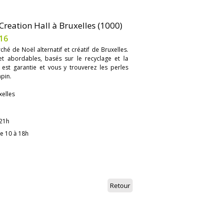
reation Hall à Bruxelles (1000)
16
é de Noël alternatif et créatif de Bruxelles.
et abordables, basés sur le recyclage et la
 est garantie et vous y trouverez les perles
apin.
xelles
 21h
e 10 à 18h
Retour