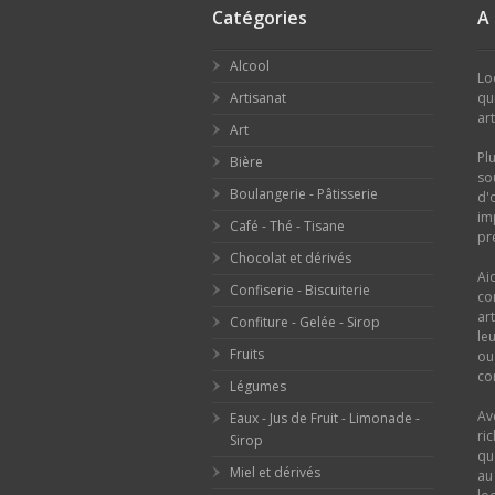
Catégories
A
Alcool
Lo
Artisanat
qu
ar
Art
Pl
Bière
so
Boulangerie - Pâtisserie
d'
im
Café - Thé - Tisane
pr
Chocolat et dérivés
Ai
Confiserie - Biscuiterie
co
ar
Confiture - Gelée - Sirop
le
Fruits
o
con
Légumes
Av
Eaux - Jus de Fruit - Limonade -
ri
Sirop
qu
Miel et dérivés
au