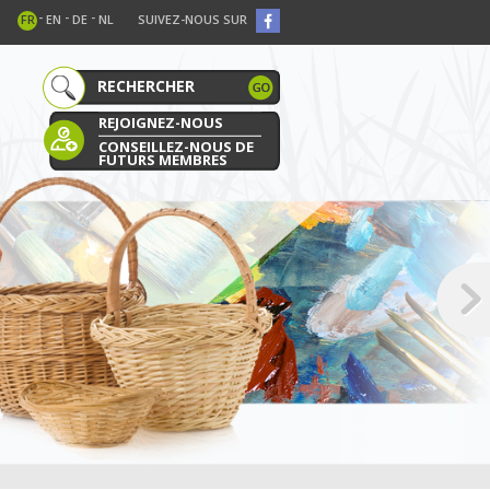
-
-
-
FR
EN
DE
NL
SUIVEZ-NOUS SUR
REJOIGNEZ-NOUS
CONSEILLEZ-NOUS DE
FUTURS MEMBRES