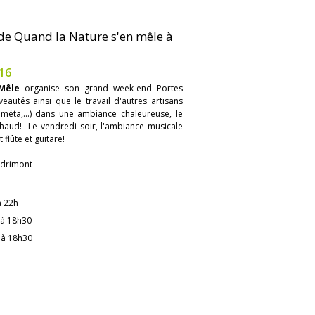
 de Quand la Nature s'en mêle à
16
Mêle
organise son grand week-end Portes
autés ainsi que le travail d'autres artisans
 méta,...) dans une ambiance chaleureuse, le
haud! Le vendredi soir, l'ambiance musicale
flûte et guitare!
ndrimont
à 22h
 à 18h30
 à 18h30