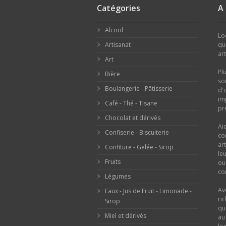
Catégories
A
Alcool
Lo
Artisanat
qu
ar
Art
Pl
Bière
so
Boulangerie - Pâtisserie
d'
im
Café - Thé - Tisane
pr
Chocolat et dérivés
Ai
Confiserie - Biscuiterie
co
ar
Confiture - Gelée - Sirop
le
Fruits
o
con
Légumes
Av
Eaux - Jus de Fruit - Limonade -
ri
Sirop
qu
Miel et dérivés
au