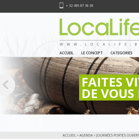
+ 32 495 87 36 30
ACCUEIL
LE CONCEPT
CATEGORIES
FAITES V
DE VOUS 
ACCUEIL
>
AGENDA
> JOURNÉES PORTES OUVERTE