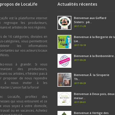
 propos de LocaLife
Actualités récentes
caLife est la plateforme internet
Bienvenue aux Goffard
Sisters : pâ...
i regroupe les producteurs,
2017-11-29
tisans et artistes de nos régions.
us de 16 catégories, divisées en
Bienvenue à la Bergerie de l
us-catégories, vous permettront
Lie...
2017-10-18
obtenir les informations
portantes sur vos acteurs locaux
éférés.
Bienvenue à la Bonbonnière..
2017-09-29
dez-nous à grandir. Si vous
nnaissez des producteurs,
tisans ou artistes, n'hésitez pas à
Bienvenue Ã la Siroperie
ur proposer de nous rejoindre
Th...
u à nous inviter à les
2017-09-29
tacter.L'union fait la force!
Bienvenue à Deux pois, deux
ec LocaLife, profitez des
mesur...
chesses qui vous entourent et ce
2017-09-01
e vous soyez à votre domicile,
 travail ou en vacances. Achetez
Bienvenue à Vertige des