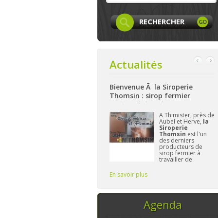
Actualités
Facebook
Bienvenue Ã la Siroperie
Bienvenue à La Ferm
Thomsin : sirop fermier
: produits locaux, a
artisanal de poires et pommes
et bio à Aywaille
page
Facebook
A Thimister, près de
Nichée 
LocaLife
est
Aubel et Herve,
la
hauteur
tenant créée et
Siroperie
La Fe
n'attend plus
Thomsin
est l'un
Harzé
vous. On y
des derniers
à prése
entera les
producteurs de
gamme 
res, leurs
sirop fermier à
aliment
ités,...sans
travailler de
et/ou l
er le
manière
L'impo
traditionnelle. 90%
Frédér
En savoir plus
En savoir plus
de poires, 10% de
vous fo
pommes et du
temps, ce sont les
seuls ingrédi
Agenda