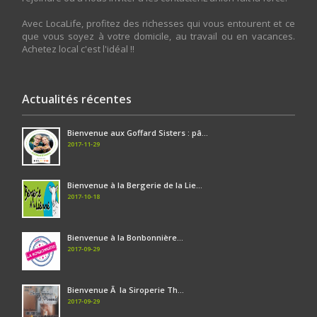
Avec LocaLife, profitez des richesses qui vous entourent et ce
que vous soyez à votre domicile, au travail ou en vacances.
Achetez local c'est l'idéal !!
Actualités récentes
Bienvenue aux Goffard Sisters : pâ...
2017-11-29
Bienvenue à la Bergerie de la Lie...
2017-10-18
Bienvenue à la Bonbonnière...
2017-09-29
Bienvenue Ã la Siroperie Th...
2017-09-29