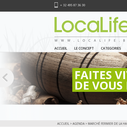
+ 32 495 87 36 30
ACCUEIL
LE CONCEPT
CATEGORIES
FAITES V
DE VOUS 
ACCUEIL
>
AGENDA
> MARCHÉ FERMIER DE LA HAL