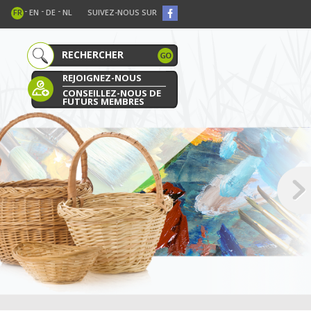
-
-
-
FR
EN
DE
NL
SUIVEZ-NOUS SUR
REJOIGNEZ-NOUS
CONSEILLEZ-NOUS DE
FUTURS MEMBRES