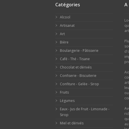
Catégories
A
Alcool
Lo
Artisanat
qu
ar
Art
Pl
Bière
so
Boulangerie - Pâtisserie
d'
im
Café - Thé - Tisane
pr
Chocolat et dérivés
Ai
Confiserie - Biscuiterie
co
ar
Confiture - Gelée - Sirop
le
Fruits
o
con
Légumes
Av
Eaux - Jus de Fruit - Limonade -
ri
Sirop
qu
Miel et dérivés
au