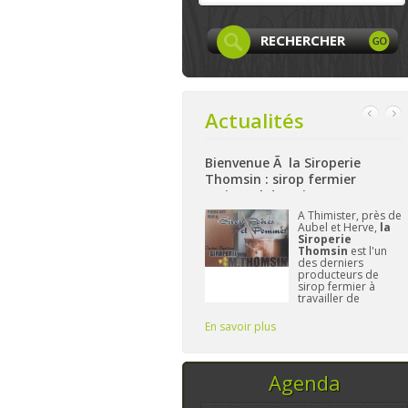
Actualités
 Facebook
Bienvenue Ã la Siroperie
Bienvenue à La Fe
Thomsin : sirop fermier
: produits locaux,
artisanal de poires et pommes
et bio à Aywaille
 page
Facebook
A Thimister, près de
Niché
 LocaLife
est
Aubel et Herve,
la
haute
intenant créée et
Siroperie
La F
le n'attend plus
Thomsin
est l'un
Har
e vous. On y
des derniers
à pré
ésentera les
producteurs de
gamm
mbres, leurs
sirop fermier à
alime
ivités,...sans
travailler de
et/ou
blier le
manière
L'im
traditionnelle. 90%
Fréd
En savoir plus
En savoir plus
de poires, 10% de
vous 
pommes et du
temps, ce sont les
seuls ingrédi
Agenda