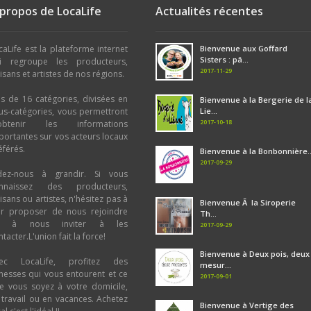
 propos de LocaLife
Actualités récentes
caLife est la plateforme internet
Bienvenue aux Goffard
Sisters : pâ...
i regroupe les producteurs,
2017-11-29
tisans et artistes de nos régions.
us de 16 catégories, divisées en
Bienvenue à la Bergerie de l
us-catégories, vous permettront
Lie...
2017-10-18
obtenir les informations
portantes sur vos acteurs locaux
éférés.
Bienvenue à la Bonbonnière..
2017-09-29
dez-nous à grandir. Si vous
nnaissez des producteurs,
tisans ou artistes, n'hésitez pas à
Bienvenue Ã la Siroperie
ur proposer de nous rejoindre
Th...
u à nous inviter à les
2017-09-29
tacter.L'union fait la force!
Bienvenue à Deux pois, deux
ec LocaLife, profitez des
mesur...
chesses qui vous entourent et ce
2017-09-01
e vous soyez à votre domicile,
 travail ou en vacances. Achetez
Bienvenue à Vertige des