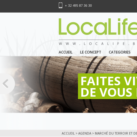
+ 32 495 87 36 30
ACCUEIL
LE CONCEPT
CATEGORIES
FAITES V
DE VOUS 
ACCUEIL
>
AGENDA
> MARCHÉ DU TERROIR ET DE L