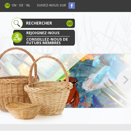
-
-
-
FR
EN
DE
NL
SUIVEZ-NOUS SUR
REJOIGNEZ-NOUS
CONSEILLEZ-NOUS DE
FUTURS MEMBRES