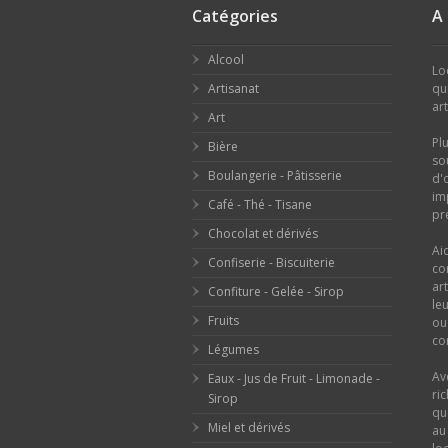
Catégories
A
Alcool
Lo
Artisanat
qu
ar
Art
Pl
Bière
so
Boulangerie - Pâtisserie
d'
im
Café - Thé - Tisane
pr
Chocolat et dérivés
Ai
Confiserie - Biscuiterie
co
ar
Confiture - Gelée - Sirop
le
Fruits
o
con
Légumes
Av
Eaux - Jus de Fruit - Limonade -
ri
Sirop
qu
Miel et dérivés
au