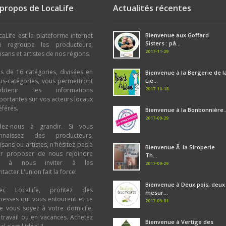
 propos de LocaLife
Actualités récentes
caLife est la plateforme internet
Bienvenue aux Goffard
Sisters : pâ...
i regroupe les producteurs,
2017-11-29
tisans et artistes de nos régions.
us de 16 catégories, divisées en
Bienvenue à la Bergerie de l
us-catégories, vous permettront
Lie...
2017-10-18
obtenir les informations
portantes sur vos acteurs locaux
éférés.
Bienvenue à la Bonbonnière..
2017-09-29
dez-nous à grandir. Si vous
nnaissez des producteurs,
tisans ou artistes, n'hésitez pas à
Bienvenue Ã la Siroperie
ur proposer de nous rejoindre
Th...
u à nous inviter à les
2017-09-29
tacter.L'union fait la force!
Bienvenue à Deux pois, deux
ec LocaLife, profitez des
mesur...
chesses qui vous entourent et ce
2017-09-01
e vous soyez à votre domicile,
 travail ou en vacances. Achetez
Bienvenue à Vertige des