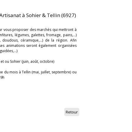
Artisanat à Sohier & Tellin (6927)
pour vous proposer des marchés qui mettront à
fitures, légumes, galettes, fromage, pains,...)
x, doudous, céramique,...) de la région. Afin
es animations seront également organisées
guidées,...)
) et ou Sohier (juin, août, octobre)
 du mois à Tellin (mai, juillet, septembre) ou
19h
Retour