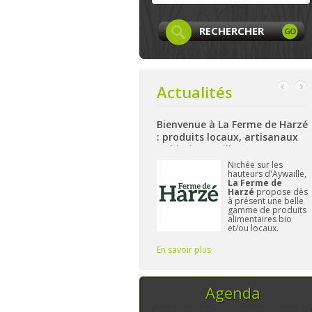
Actualités
Bienvenue Ã la Siroperie
Bienvenue à La Ferme de Harzé
Thomsin : sirop fermier
: produits locaux, artisanaux
artisanal de poires et pommes
et bio à Aywaille
k
A Thimister, près de
Nichée sur les
Aubel et Herve,
la
hauteurs d'Aywaille,
et
Siroperie
La Ferme de
Thomsin
est l'un
Harzé
propose dès
des derniers
à présent une belle
producteurs de
gamme de produits
sirop fermier à
alimentaires bio
travailler de
et/ou locaux.
manière
L'important pour
traditionnelle. 90%
Frédérique reste de
En savoir plus
En savoir plus
E
de poires, 10% de
vous fournir des pr
pommes et du
temps, ce sont les
seuls ingrédi
Agenda