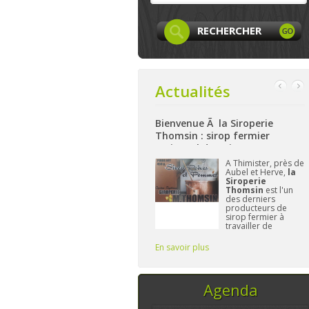
Actualités
cebook
Bienvenue Ã la Siroperie
Bienvenue à La Ferme
Thomsin : sirop fermier
: produits locaux, art
artisanal de poires et pommes
et bio à Aywaille
ge
Facebook
A Thimister, près de
Nichée su
caLife
est
Aubel et Herve,
la
hauteurs 
nant créée et
Siroperie
La Ferm
attend plus
Thomsin
est l'un
Harzé
pr
us. On y
des derniers
à présent
tera les
producteurs de
gamme d
es, leurs
sirop fermier à
alimentai
és,...sans
travailler de
et/ou loc
 le
manière
L'import
traditionnelle. 90%
Frédériq
En savoir plus
En savoir plus
de poires, 10% de
vous four
pommes et du
temps, ce sont les
seuls ingrédi
Agenda