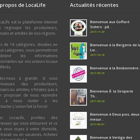
 propos de LocaLife
Actualités récentes
caLife est la plateforme internet
Bienvenue aux Goffard
Sisters : pâ...
i regroupe les producteurs,
2017-11-29
tisans et artistes de nos régions.
us de 16 catégories, divisées en
Bienvenue à la Bergerie de l
us-catégories, vous permettront
Lie...
2017-10-18
obtenir les informations
portantes sur vos acteurs locaux
éférés.
Bienvenue à la Bonbonnière..
2017-09-29
dez-nous à grandir. Si vous
nnaissez des producteurs,
tisans ou artistes, n'hésitez pas à
Bienvenue Ã la Siroperie
ur proposer de nous rejoindre
Th...
u à nous inviter à les
2017-09-29
tacter.L'union fait la force!
Bienvenue à Deux pois, deux
ec LocaLife, profitez des
mesur...
chesses qui vous entourent et ce
2017-09-01
e vous soyez à votre domicile,
 travail ou en vacances. Achetez
Bienvenue à Vertige des