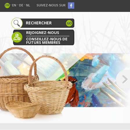
-
-
-
FR
EN
DE
NL
SUIVEZ-NOUS SUR
REJOIGNEZ-NOUS
CONSEILLEZ-NOUS DE
FUTURS MEMBRES