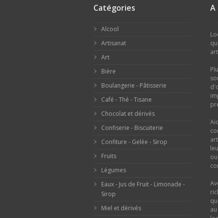
Catégories
A
Alcool
Lo
Artisanat
qu
ar
Art
Pl
Bière
so
Boulangerie - Pâtisserie
d'
im
Café - Thé - Tisane
pr
Chocolat et dérivés
Ai
Confiserie - Biscuiterie
co
ar
Confiture - Gelée - Sirop
le
Fruits
o
con
Légumes
Av
Eaux - Jus de Fruit - Limonade -
ri
Sirop
qu
Miel et dérivés
au