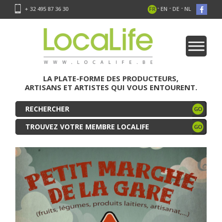
-
-
-
+ 32 495 87 36 30
FR
EN
DE
NL
LA PLATE-FORME DES PRODUCTEURS,
ARTISANS ET ARTISTES QUI VOUS ENTOURENT.
TROUVEZ VOTRE MEMBRE LOCALIFE