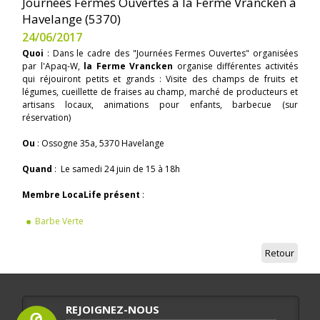
Journées Fermes Ouvertes à la Ferme Vrancken à
Havelange (5370)
24/06/2017
Quoi
: Dans le cadre des "Journées Fermes Ouvertes" organisées
par l'Apaq-W,
la Ferme Vrancken
organise différentes activités
qui réjouiront petits et grands : Visite des champs de fruits et
légumes, cueillette de fraises au champ, marché de producteurs et
artisans locaux, animations pour enfants, barbecue (sur
réservation)
Ou
: Ossogne 35a, 5370 Havelange
Quand
: Le samedi 24 juin de 15 à 18h
Membre LocaLife présent
:
Barbe Verte
Retour
REJOIGNEZ-NOUS