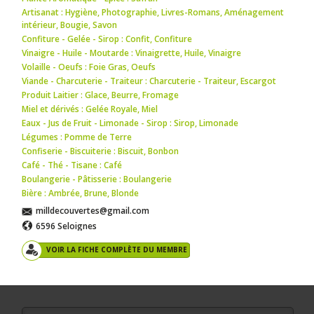
Artisanat : Hygiène
,
Photographie
,
Livres-Romans
,
Aménagement
intérieur
,
Bougie
,
Savon
Confiture - Gelée - Sirop : Confit
,
Confiture
Vinaigre - Huile - Moutarde : Vinaigrette
,
Huile
,
Vinaigre
Volaille - Oeufs : Foie Gras
,
Oeufs
Viande - Charcuterie - Traiteur : Charcuterie - Traiteur
,
Escargot
Produit Laitier : Glace
,
Beurre
,
Fromage
Miel et dérivés : Gelée Royale
,
Miel
Eaux - Jus de Fruit - Limonade - Sirop : Sirop
,
Limonade
Légumes : Pomme de Terre
Confiserie - Biscuiterie : Biscuit
,
Bonbon
Café - Thé - Tisane : Café
Boulangerie - Pâtisserie : Boulangerie
Bière : Ambrée
,
Brune
,
Blonde
milldecouvertes@gmail.com
6596 Seloignes
VOIR LA FICHE COMPLÈTE DU MEMBRE