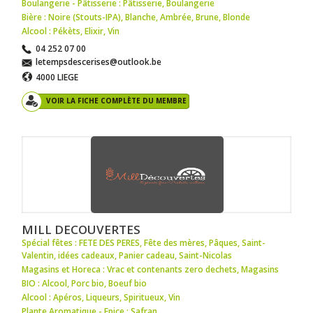
Boulangerie - Pâtisserie : Pâtisserie
,
Boulangerie
Bière : Noire (Stouts-IPA)
,
Blanche
,
Ambrée
,
Brune
,
Blonde
Alcool : Pékèts
,
Elixir
,
Vin
04 252 07 00
letempsdescerises@outlook.be
4000 LIEGE
VOIR LA FICHE COMPLÈTE DU MEMBRE
MILL DECOUVERTES
Spécial fêtes : FETE DES PERES
,
Fête des mères
,
Pâques
,
Saint-
Valentin
,
idées cadeaux
,
Panier cadeau
,
Saint-Nicolas
Magasins et Horeca : Vrac et contenants zero dechets
,
Magasins
BIO : Alcool
,
Porc bio
,
Boeuf bio
Alcool : Apéros
,
Liqueurs
,
Spiritueux
,
Vin
Plante Aromatique - Epice : Safran