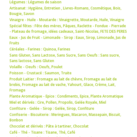
Légumes : Légumes de saison
Artisanat : Hygiène
,
Entretien
,
Livres-Romans
,
Cosmétique
,
Bois
,
Bougie
,
Savon
Vinaigre - Huile - Moutarde : Vinaigrette
,
Moutarde
,
Huile
,
Vinaigre
Spécial fêtes : Fête des mères
,
Pâques
,
Raclette - Fondue - Pierrade
- Plateau de fromage
,
idées cadeaux
,
Saint-Nicolas
,
FETE DES PERES
Eaux - Jus de Fruit - Limonade - Sirop : Eaux
,
Sirop
,
Limonade
,
Jus de
Fruits
Céréales - Farines : Quinoa
,
Farines
Sans Gluten, Sans Lactose, Sans Sucre, Sans Oeufs : Sans sucre
,
Sans lactose
,
Sans Gluten
Volaille - Oeufs : Oeufs
,
Poulet
Poisson - Crustacé : Saumon
,
Truite
Produit Laitier : Fromage au lait de chèvre
,
Fromage au lait de
brebis
,
Fromage au lait de vache
,
Yahourt
,
Glace
,
Crème
,
Lait
,
Fromage
Plante Aromatique - Epice : Condiments
,
Epice
,
Plante Aromatique
Miel et dérivés : Cire
,
Pollen
,
Propolis
,
Gelée Royale
,
Miel
Confiture - Gelée - Sirop : Gelée
,
Sirop
,
Confiture
Confiserie - Biscuiterie : Meringues
,
Macaron
,
Massepain
,
Biscuit
,
Bonbon
Chocolat et dérivés : Pâte à tartiner
,
Chocolat
Café - Thé - Tisane : Tisane
,
Thé
,
Café