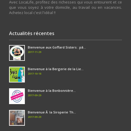
Avec LocaLife, profitez des richesses qui vous entourent et ce
que vous soyez à votre domicile, au travail ou en vacances.
Achetez local c'est l'idéal !!
Actualités récentes
Bienvenue aux Goffard Sisters : pâ...
2017-11-29
Bienvenue à la Bergerie de la Lie...
2017-10-18
Bienvenue à la Bonbonnière...
2017-09-29
Bienvenue Ã la Siroperie Th...
2017-09-29