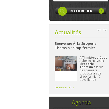
Actualités
 Facebook
Bienvenue Ã la Siroperie
Bienvenue à La Fe
Thomsin : sirop fermier
: produits locaux,
artisanal de poires et pommes
et bio à Aywaille
 page
Facebook
A Thimister, près de
Niché
 LocaLife
est
Aubel et Herve,
la
haute
intenant créée et
Siroperie
La F
le n'attend plus
Thomsin
est l'un
Har
e vous. On y
des derniers
à pré
ésentera les
producteurs de
gamm
mbres, leurs
sirop fermier à
alime
ivités,...sans
travailler de
et/ou
blier le
manière
L'im
traditionnelle. 90%
Fréd
En savoir plus
En savoir plus
de poires, 10% de
vous 
pommes et du
temps, ce sont les
seuls ingrédi
Agenda