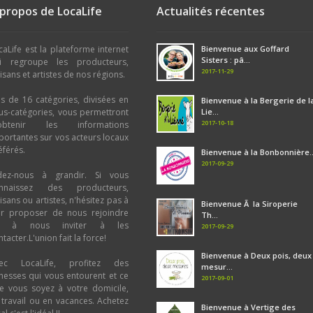
 propos de LocaLife
Actualités récentes
caLife est la plateforme internet
Bienvenue aux Goffard
Sisters : pâ...
i regroupe les producteurs,
2017-11-29
tisans et artistes de nos régions.
us de 16 catégories, divisées en
Bienvenue à la Bergerie de l
us-catégories, vous permettront
Lie...
2017-10-18
obtenir les informations
portantes sur vos acteurs locaux
éférés.
Bienvenue à la Bonbonnière..
2017-09-29
dez-nous à grandir. Si vous
nnaissez des producteurs,
tisans ou artistes, n'hésitez pas à
Bienvenue Ã la Siroperie
ur proposer de nous rejoindre
Th...
u à nous inviter à les
2017-09-29
tacter.L'union fait la force!
Bienvenue à Deux pois, deux
ec LocaLife, profitez des
mesur...
chesses qui vous entourent et ce
2017-09-01
e vous soyez à votre domicile,
 travail ou en vacances. Achetez
Bienvenue à Vertige des