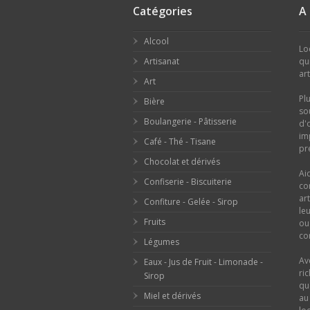
Catégories
A
Alcool
Lo
Artisanat
qu
ar
Art
Pl
Bière
so
Boulangerie - Pâtisserie
d'
im
Café - Thé - Tisane
pr
Chocolat et dérivés
Ai
Confiserie - Biscuiterie
co
ar
Confiture - Gelée - Sirop
le
Fruits
o
con
Légumes
Av
Eaux - Jus de Fruit - Limonade -
ri
Sirop
qu
Miel et dérivés
au