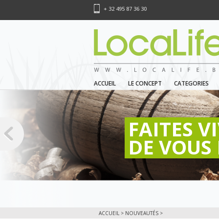
+ 32 495 87 36 30
ACCUEIL
LE CONCEPT
CATEGORIES
FAITES V
DE VOUS 
ACCUEIL
>
NOUVEAUTÉS
>