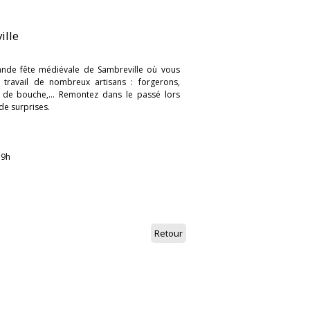
ille
ande fête médiévale de Sambreville où vous
 travail de nombreux artisans : forgerons,
s de bouche,... Remontez dans le passé lors
de surprises.
19h
Retour