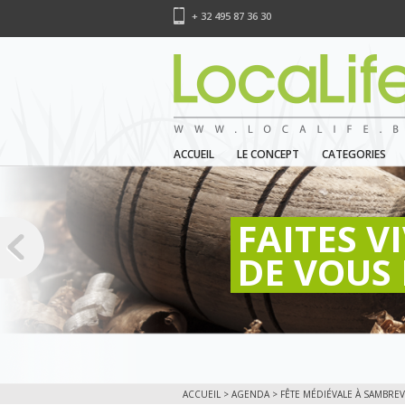
+ 32 495 87 36 30
ACCUEIL
LE CONCEPT
CATEGORIES
FAITES V
DE VOUS 
ACCUEIL
>
AGENDA
> FÊTE MÉDIÉVALE À SAMBREV