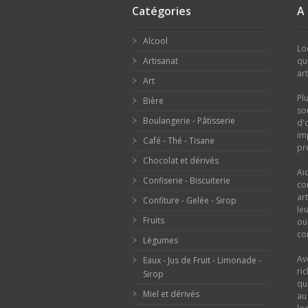
Catégories
A
Alcool
Lo
Artisanat
qu
ar
Art
Pl
Bière
so
Boulangerie - Pâtisserie
d'
im
Café - Thé - Tisane
pr
Chocolat et dérivés
Ai
Confiserie - Biscuiterie
co
ar
Confiture - Gelée - Sirop
le
Fruits
o
con
Légumes
Av
Eaux - Jus de Fruit - Limonade -
ri
Sirop
qu
Miel et dérivés
au