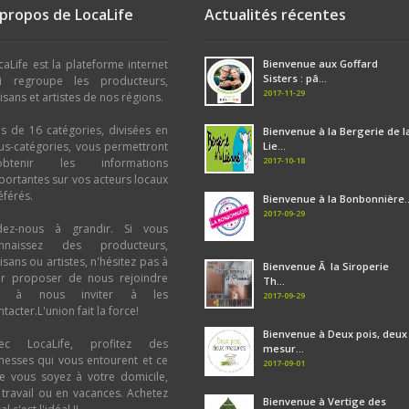
 propos de LocaLife
Actualités récentes
caLife est la plateforme internet
Bienvenue aux Goffard
Sisters : pâ...
i regroupe les producteurs,
2017-11-29
tisans et artistes de nos régions.
us de 16 catégories, divisées en
Bienvenue à la Bergerie de l
us-catégories, vous permettront
Lie...
2017-10-18
obtenir les informations
portantes sur vos acteurs locaux
éférés.
Bienvenue à la Bonbonnière..
2017-09-29
dez-nous à grandir. Si vous
nnaissez des producteurs,
tisans ou artistes, n'hésitez pas à
Bienvenue Ã la Siroperie
ur proposer de nous rejoindre
Th...
u à nous inviter à les
2017-09-29
tacter.L'union fait la force!
Bienvenue à Deux pois, deux
ec LocaLife, profitez des
mesur...
chesses qui vous entourent et ce
2017-09-01
e vous soyez à votre domicile,
 travail ou en vacances. Achetez
Bienvenue à Vertige des