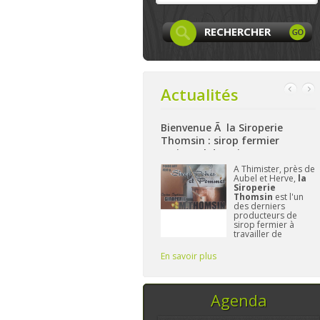
Actualités
cebook
Bienvenue Ã la Siroperie
Bienvenue à La Ferme
Thomsin : sirop fermier
: produits locaux, art
artisanal de poires et pommes
et bio à Aywaille
ge
Facebook
A Thimister, près de
Nichée su
caLife
est
Aubel et Herve,
la
hauteurs 
nant créée et
Siroperie
La Ferm
attend plus
Thomsin
est l'un
Harzé
pr
us. On y
des derniers
à présent
tera les
producteurs de
gamme d
es, leurs
sirop fermier à
alimentai
és,...sans
travailler de
et/ou loc
 le
manière
L'import
traditionnelle. 90%
Frédériq
En savoir plus
En savoir plus
de poires, 10% de
vous four
pommes et du
temps, ce sont les
seuls ingrédi
Agenda