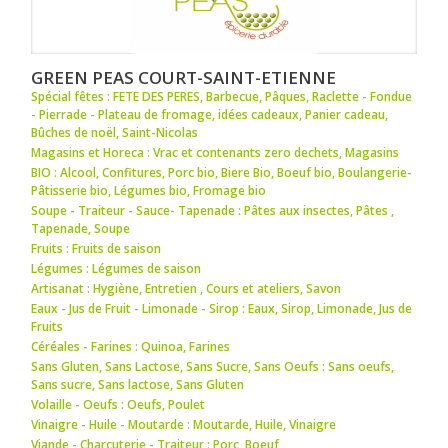
GREEN PEAS COURT-SAINT-ETIENNE
Spécial fêtes : FETE DES PERES
,
Barbecue
,
Pâques
,
Raclette - Fondue
- Pierrade - Plateau de fromage
,
idées cadeaux
,
Panier cadeau
,
Bûches de noël
,
Saint-Nicolas
Magasins et Horeca : Vrac et contenants zero dechets
,
Magasins
BIO : Alcool
,
Confitures
,
Porc bio
,
Biere Bio
,
Boeuf bio
,
Boulangerie-
Pâtisserie bio
,
Légumes bio
,
Fromage bio
Soupe - Traiteur - Sauce- Tapenade : Pâtes aux insectes
,
Pâtes
,
Tapenade
,
Soupe
Fruits : Fruits de saison
Légumes : Légumes de saison
Artisanat : Hygiène
,
Entretien
,
Cours et ateliers
,
Savon
Eaux - Jus de Fruit - Limonade - Sirop : Eaux
,
Sirop
,
Limonade
,
Jus de
Fruits
Céréales - Farines : Quinoa
,
Farines
Sans Gluten, Sans Lactose, Sans Sucre, Sans Oeufs : Sans oeufs
,
Sans sucre
,
Sans lactose
,
Sans Gluten
Volaille - Oeufs : Oeufs
,
Poulet
Vinaigre - Huile - Moutarde : Moutarde
,
Huile
,
Vinaigre
Viande - Charcuterie - Traiteur : Porc
,
Boeuf