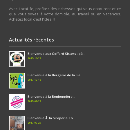
Avec LocaLife, profitez des richesses qui vous entourent et ce
que vous soyez à votre domicile, au travail ou en vacances.
Achetez local c'est l'idéal !!
Actualités récentes
Bienvenue aux Goffard Sisters : pâ...
2017-11-29
Bienvenue à la Bergerie de la Lie...
2017-10-18
Bienvenue à la Bonbonnière...
2017-09-29
Bienvenue Ã la Siroperie Th...
2017-09-29