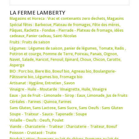
LA FERME LAMBERTY
Magasins et Horeca : Vrac et contenants zero dechets
,
Magasins
Spécial fêtes : Barbecue
,
Plateau de fromages
,
Fête des mères
,
Pâques
,
Raclette - Fondue - Pierrade - Plateau de fromage
,
idées
cadeaux
,
Panier cadeau
,
Saint-Nicolas
Fruits : Fruits de saison
Légumes : Légumes de saison
,
panier de légumes
,
Tomate
,
Radis
,
Potiron et courge
,
Pomme de Terre
,
Poireau
,
Panais
,
Oignon
,
Navet
,
Salade
,
Haricot
,
Fenouil
,
Epinard
,
Choux
,
Chicon
,
Carotte
,
Asperge
BIO : Porc bio
,
Biere Bio
,
Boeuf bio
,
Agneau bio
,
Boulangerie-
Pâtisserie bio
,
Légumes bio
,
Fromage bio
Artisanat : Hygiène
,
Entretien
,
Savon
Vinaigre - Huile - Moutarde : Vinaigrette
,
Huile
,
Vinaigre
Eaux - Jus de Fruit - Limonade - Sirop : Eaux
,
Limonade
,
Jus de Fruits
Céréales - Farines : Quinoa
,
Farines
Sans Gluten, Sans Lactose, Sans Sucre, Sans Oeufs : Sans Gluten
Soupe - Traiteur - Sauce- Tapenade : Soupe
Volaille - Oeufs : Oeufs
,
Poulet
Viande - Charcuterie - Traiteur : Charcuterie - Traiteur
,
Boeuf
Poisson - Crustacé : Truite
Produit Laitier : Fromage au lait de chèvre
,
Fromage au lait de