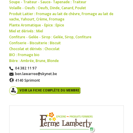
Soupe - Traiteur - Sauce- Tapenade : Traiteur
Volaille - Oeufs : Oeufs
,
Dinde
,
Canard
,
Poulet
Produit Laitier : Fromage au lait de chèvre
,
Fromage au lait de
vache
,
Yahourt
,
Crème
,
Fromage
Plante Aromatique - Epice : Epice
Miel et dérivés : Miel
Confiture - Gelée - Sirop : Gelée
,
Sirop
,
Confiture
Confiserie - Biscuiterie : Biscuit
Chocolat et dérivés : Chocolat
BIO : Fromage bio
Bière : Ambrée
,
Brune
,
Blonde
04 382 11 97
ben.lawarree@skynet.be
4140 Sprimont
VOIR LA FICHE COMPLÈTE DU MEMBRE