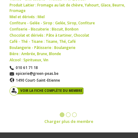
Produit Laitier : Fromage au lait de chèvre
,
Yahourt
,
Glace
,
Beurre
,
Fromage
Miel et dérivés : Miel
Confiture - Gelée - Sirop : Gelée
,
Sirop
,
Confiture
Confiserie - Biscuiterie : Biscuit
,
Bonbon
Chocolat et dérivés : Pâte à tartiner
,
Chocolat
Café - Thé - Tisane : Tisane
,
Thé
,
Café
Boulangerie - Pâtisserie : Boulangerie
Bière : Ambrée
,
Brune
,
Blonde
Alcool : Spiritueux
,
Vin
010 61 71 18
epicerie@green-peas.be
1490 Court-Saint-Etienne
VOIR LA FICHE COMPLÈTE DU MEMBRE
Charger plus de membre