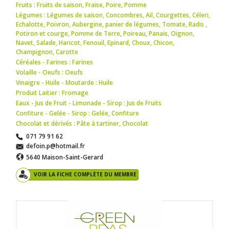
Fruits : Fruits de saison
,
Fraise
,
Poire
,
Pomme
Légumes : Légumes de saison
,
Concombres
,
Ail
,
Courgettes
,
Céleri
,
Echalotte
,
Poivron
,
Aubergine
,
panier de légumes
,
Tomate
,
Radis
,
Potiron et courge
,
Pomme de Terre
,
Poireau
,
Panais
,
Oignon
,
Navet
,
Salade
,
Haricot
,
Fenouil
,
Epinard
,
Choux
,
Chicon
,
Champignon
,
Carotte
Céréales - Farines : Farines
Volaille - Oeufs : Oeufs
Vinaigre - Huile - Moutarde : Huile
Produit Laitier : Fromage
Eaux - Jus de Fruit - Limonade - Sirop : Jus de Fruits
Confiture - Gelée - Sirop : Gelée
,
Confiture
Chocolat et dérivés : Pâte à tartiner
,
Chocolat
071 79 91 62
defoin.p@hotmail.fr
5640 Maison-Saint-Gerard
VOIR LA FICHE COMPLÈTE DU MEMBRE