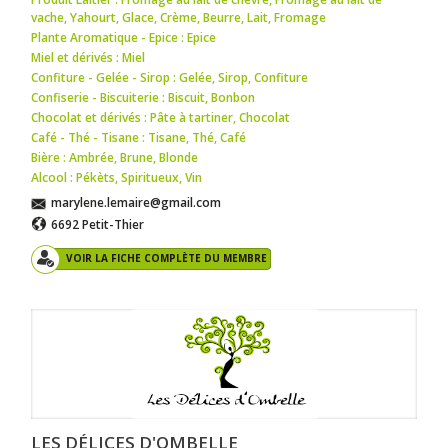
vache
,
Yahourt
,
Glace
,
Crème
,
Beurre
,
Lait
,
Fromage
Plante Aromatique - Epice : Epice
Miel et dérivés : Miel
Confiture - Gelée - Sirop : Gelée
,
Sirop
,
Confiture
Confiserie - Biscuiterie : Biscuit
,
Bonbon
Chocolat et dérivés : Pâte à tartiner
,
Chocolat
Café - Thé - Tisane : Tisane
,
Thé
,
Café
Bière : Ambrée
,
Brune
,
Blonde
Alcool : Pékèts
,
Spiritueux
,
Vin
marylene.lemaire@gmail.com
6692 Petit-Thier
VOIR LA FICHE COMPLÈTE DU MEMBRE
LES DÉLICES D'OMBELLE