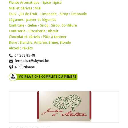
Plante Aromatique - Epice : Epice
Miel et dérivés : Miel
Eaux - Jus de Fruit - Limonade - Sirop : Limonade
Légumes : panier de légumes
Confiture - Gelée - Sirop : Sirop
,
Confiture
Confiserie - Biscuiterie : Biscuit
Chocolat et dérivés : Pâte à tartiner
Bière : Blanche
,
Ambrée
,
Brune
,
Blonde
Alcool : Pékèts
04 368 85 48
ferme.lux@skynet.be
4050 Ninane
VOIR LA FICHE COMPLÈTE DU MEMBRE