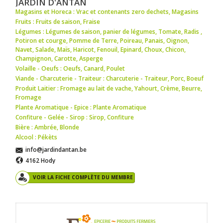
JARDIN D'ANTAN
Magasins et Horeca : Vrac et contenants zero dechets
,
Magasins
Fruits : Fruits de saison
,
Fraise
Légumes : Légumes de saison
,
panier de légumes
,
Tomate
,
Radis
,
Potiron et courge
,
Pomme de Terre
,
Poireau
,
Panais
,
Oignon
,
Navet
,
Salade
,
Maïs
,
Haricot
,
Fenouil
,
Epinard
,
Choux
,
Chicon
,
Champignon
,
Carotte
,
Asperge
Volaille - Oeufs : Oeufs
,
Canard
,
Poulet
Viande - Charcuterie - Traiteur : Charcuterie - Traiteur
,
Porc
,
Boeuf
Produit Laitier : Fromage au lait de vache
,
Yahourt
,
Crème
,
Beurre
,
Fromage
Plante Aromatique - Epice : Plante Aromatique
Confiture - Gelée - Sirop : Sirop
,
Confiture
Bière : Ambrée
,
Blonde
Alcool : Pékèts
info@jardindantan.be
4162 Hody
VOIR LA FICHE COMPLÈTE DU MEMBRE