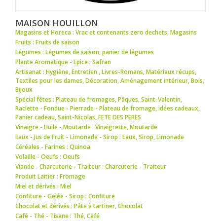
MAISON HOUILLON
Magasins et Horeca : Vrac et contenants zero dechets
,
Magasins
Fruits : Fruits de saison
Légumes : Légumes de saison
,
panier de légumes
Plante Aromatique - Epice : Safran
Artisanat : Hygiène
,
Entretien
,
Livres-Romans
,
Matériaux récups
,
Textiles pour les dames
,
Décoration
,
Aménagement intérieur
,
Bois
,
Bijoux
Spécial fêtes : Plateau de fromages
,
Pâques
,
Saint-Valentin
,
Raclette - Fondue - Pierrade - Plateau de fromage
,
idées cadeaux
,
Panier cadeau
,
Saint-Nicolas
,
FETE DES PERES
Vinaigre - Huile - Moutarde : Vinaigrette
,
Moutarde
Eaux - Jus de Fruit - Limonade - Sirop : Eaux
,
Sirop
,
Limonade
Céréales - Farines : Quinoa
Volaille - Oeufs : Oeufs
Viande - Charcuterie - Traiteur : Charcuterie - Traiteur
Produit Laitier : Fromage
Miel et dérivés : Miel
Confiture - Gelée - Sirop : Confiture
Chocolat et dérivés : Pâte à tartiner
,
Chocolat
Café - Thé - Tisane : Thé
,
Café