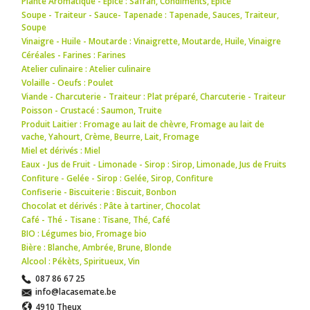
Plante Aromatique - Epice : Safran
,
Condiments
,
Epice
Soupe - Traiteur - Sauce- Tapenade : Tapenade
,
Sauces
,
Traiteur
,
Soupe
Vinaigre - Huile - Moutarde : Vinaigrette
,
Moutarde
,
Huile
,
Vinaigre
Céréales - Farines : Farines
Atelier culinaire : Atelier culinaire
Volaille - Oeufs : Poulet
Viande - Charcuterie - Traiteur : Plat préparé
,
Charcuterie - Traiteur
Poisson - Crustacé : Saumon
,
Truite
Produit Laitier : Fromage au lait de chèvre
,
Fromage au lait de
vache
,
Yahourt
,
Crème
,
Beurre
,
Lait
,
Fromage
Miel et dérivés : Miel
Eaux - Jus de Fruit - Limonade - Sirop : Sirop
,
Limonade
,
Jus de Fruits
Confiture - Gelée - Sirop : Gelée
,
Sirop
,
Confiture
Confiserie - Biscuiterie : Biscuit
,
Bonbon
Chocolat et dérivés : Pâte à tartiner
,
Chocolat
Café - Thé - Tisane : Tisane
,
Thé
,
Café
BIO : Légumes bio
,
Fromage bio
Bière : Blanche
,
Ambrée
,
Brune
,
Blonde
Alcool : Pékèts
,
Spiritueux
,
Vin
087 86 67 25
info@lacasemate.be
4910 Theux