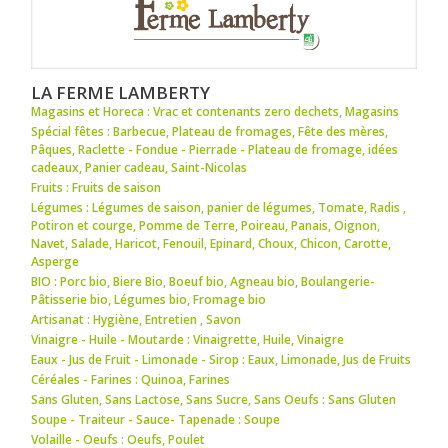
LA FERME LAMBERTY
Magasins et Horeca : Vrac et contenants zero dechets
,
Magasins
Spécial fêtes : Barbecue
,
Plateau de fromages
,
Fête des mères
,
Pâques
,
Raclette - Fondue - Pierrade - Plateau de fromage
,
idées
cadeaux
,
Panier cadeau
,
Saint-Nicolas
Fruits : Fruits de saison
Légumes : Légumes de saison
,
panier de légumes
,
Tomate
,
Radis
,
Potiron et courge
,
Pomme de Terre
,
Poireau
,
Panais
,
Oignon
,
Navet
,
Salade
,
Haricot
,
Fenouil
,
Epinard
,
Choux
,
Chicon
,
Carotte
,
Asperge
BIO : Porc bio
,
Biere Bio
,
Boeuf bio
,
Agneau bio
,
Boulangerie-
Pâtisserie bio
,
Légumes bio
,
Fromage bio
Artisanat : Hygiène
,
Entretien
,
Savon
Vinaigre - Huile - Moutarde : Vinaigrette
,
Huile
,
Vinaigre
Eaux - Jus de Fruit - Limonade - Sirop : Eaux
,
Limonade
,
Jus de Fruits
Céréales - Farines : Quinoa
,
Farines
Sans Gluten, Sans Lactose, Sans Sucre, Sans Oeufs : Sans Gluten
Soupe - Traiteur - Sauce- Tapenade : Soupe
Volaille - Oeufs : Oeufs
,
Poulet