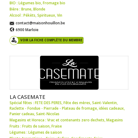
BIO : Légumes bio
,
Fromage bio
Bière : Brune
,
Blonde
Alcool : Pékèts
,
Spiritueux
,
Vin
contact@maisonhouillon.be
6900 Marloie
VOIR LA FICHE COMPLÈTE DU MEMBRE
LA CASEMATE
Spécial fêtes : FETE DES PERES
,
Fête des mères
,
Saint-Valentin
,
Raclette - Fondue - Pierrade - Plateau de fromage
,
idées cadeaux
,
Panier cadeau
,
Saint-Nicolas
Magasins et Horeca : Vrac et contenants zero dechets
,
Magasins
Fruits : Fruits de saison
,
Fraise
Légumes : Légumes de saison