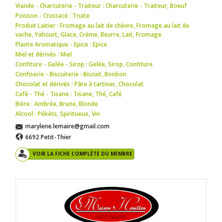
Viande - Charcuterie - Traiteur : Charcuterie - Traiteur
,
Boeuf
Poisson - Crustacé : Truite
Produit Laitier : Fromage au lait de chèvre
,
Fromage au lait de
vache
,
Yahourt
,
Glace
,
Crème
,
Beurre
,
Lait
,
Fromage
Plante Aromatique - Epice : Epice
Miel et dérivés : Miel
Confiture - Gelée - Sirop : Gelée
,
Sirop
,
Confiture
Confiserie - Biscuiterie : Biscuit
,
Bonbon
Chocolat et dérivés : Pâte à tartiner
,
Chocolat
Café - Thé - Tisane : Tisane
,
Thé
,
Café
Bière : Ambrée
,
Brune
,
Blonde
Alcool : Pékèts
,
Spiritueux
,
Vin
marylene.lemaire@gmail.com
6692 Petit-Thier
VOIR LA FICHE COMPLÈTE DU MEMBRE