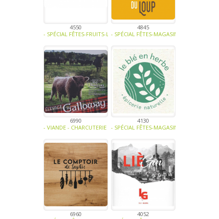
4550
4845
- SPÉCIAL FÊTES-FRUITS-LÉGUMES-PLANTE AROMATIQUE - EPICE-CÉRÉ
- SPÉCIAL FÊTES-MAGASINS ET HORECA-AL
6990
4130
- VIANDE - CHARCUTERIE - TRAITEUR-BIO -
- SPÉCIAL FÊTES-MAGASINS ET HORECA-AL
6960
4052