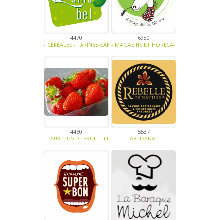
4470
6980
- CÉRÉALES - FARINES-SANS GLUTEN, SANS LACTOSE, SANS SUCRE, S
- MAGASINS ET HORECA-SANS GLUTEN, SAN
4450
5537
- EAUX - JUS DE FRUIT - LIMONADE - SIROP-FRUITS-CONFITURE - GELÉ
- ARTISANAT -