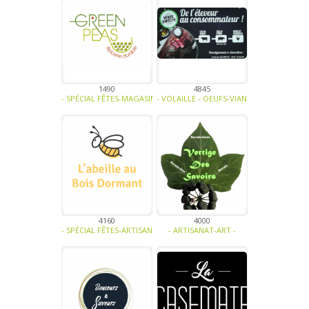
1490
4845
- SPÉCIAL FÊTES-MAGASINS ET HORECA-BIO-SOUPE - TRAITEUR - SAU
- VOLAILLE - OEUFS-VIANDE - CHARCUTERI
4160
4000
- SPÉCIAL FÊTES-ARTISANAT-MIEL ET DÉRIVÉS-CONFISERIE - BISCUI
- ARTISANAT-ART -