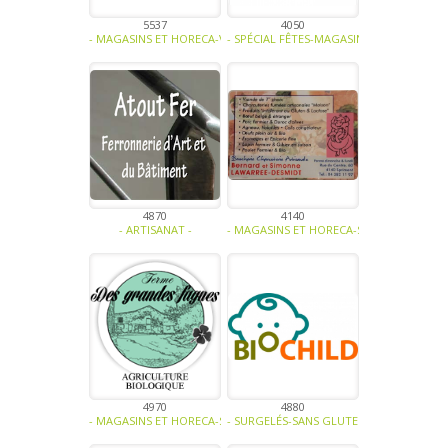
5537
4050
- MAGASINS ET HORECA-VINAIGRE - HUILE - MOUTARDE-SPÉCIAL FÊT
- SPÉCIAL FÊTES-MAGASINS ET HORECA-SO
4870
4140
- ARTISANAT -
- MAGASINS ET HORECA-SPÉCIAL FÊTES-VI
4970
4880
- MAGASINS ET HORECA-SPÉCIAL FÊTES-PRODUIT LAITIER-BIO -
- SURGELÉS-SANS GLUTEN, SANS LACTOSE,