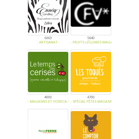
6663
5640
- ARTISANAT -
- FRUITS-LÉGUMES-MAGASINS ET HORECA-S
4000
4700
- MAGASINS ET HORECA-SOUPE - TRAITEUR - SAUCE- TAPENADE-BIO-
- SPÉCIAL FÊTES-MAGASINS ET HORECA-SO