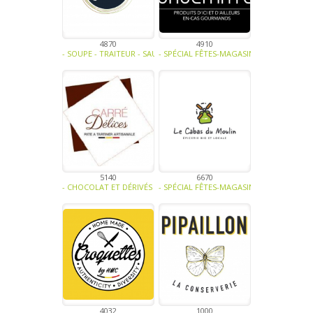
4870
4910
- SOUPE - TRAITEUR - SAUCE- TAPENADE-VIANDE - CHARCUTERIE - TR
- SPÉCIAL FÊTES-MAGASINS ET HORECA-FR
5140
6670
- CHOCOLAT ET DÉRIVÉS -
- SPÉCIAL FÊTES-MAGASINS ET HORECA-BI
4032
1000