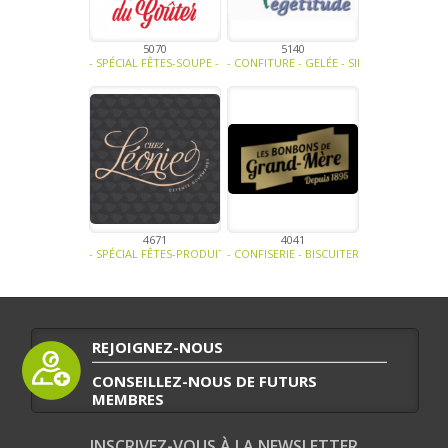
5070
5140
- SPÉCIAL FÊTES-SOUPE - TRAITEUR - SAUCE- TAPENADE-CONFISERIE 
- CONFITURE - GELÉE - SIROP -
4671
4041
- SPÉCIAL FÊTES-PRODUIT LAITIER-CONFISERIE - BISCUITERIE -
- CONFISERIE - BISCUITERIE -
REJOIGNEZ-NOUS
CONSEILLEZ-NOUS DE FUTURS
MEMBRES
INSCRIVEZ-VOUS À LA NEWSLETTER