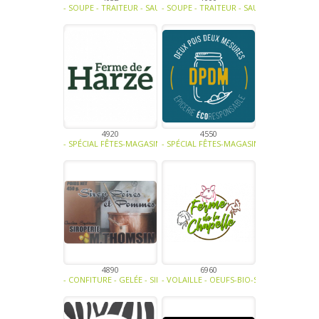
- SOUPE - TRAITEUR - SAUCE- TAPENADE-VIANDE - CHARCUTERIE - T
- SOUPE - TRAITEUR - SAUCE- TAPENADE-
4920
4550
- SPÉCIAL FÊTES-MAGASINS ET HORECA-FRUITS-LÉGUMES-EAUX - JUS 
- SPÉCIAL FÊTES-MAGASINS ET HORECA-LÉ
4890
6960
- CONFITURE - GELÉE - SIROP -
- VOLAILLE - OEUFS-BIO-SPÉCIAL FÊTES-V