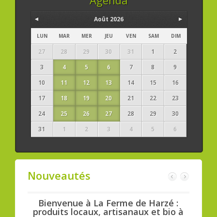
Août 2026
LUN
MAR
MER
JEU
VEN
SAM
DIM
27
28
29
30
31
1
2
3
4
5
6
7
8
9
10
11
12
13
14
15
16
17
18
19
20
21
22
23
24
25
26
27
28
29
30
31
1
2
3
4
5
6
Nouveautés
sin :
Bienvenue à La Ferme de Harzé :
Bi
res et
produits locaux, artisanaux et bio à
con