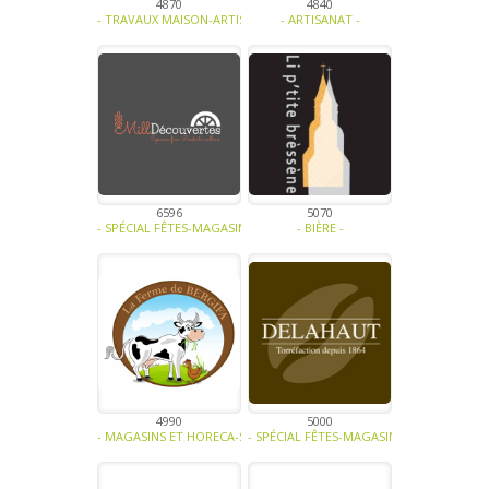
4870
4840
- TRAVAUX MAISON-ARTISANAT -
- ARTISANAT -
6596
5070
- SPÉCIAL FÊTES-MAGASINS ET HORECA-BIO-ALCOOL-PLANTE AROMATIQ
- BIÈRE -
4990
5000
- MAGASINS ET HORECA-SOUPE - TRAITEUR - SAUCE- TAPENADE-VIAN
- SPÉCIAL FÊTES-MAGASINS ET HORECA-CAF